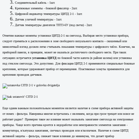
Соединительный кабель - 1шт.
Крепежные элементы - боковой фиксатор - 2шт.
Цифровой индикатор температуры ЦИТД 2-1 - 1шт.
Датчик уличной температуры - 1шт.
Датчик температуры двигателя ТПТ3-6У (под свечи) - 2шт.
Отметим важные моменты установки ЦИТД-2-1 на снегоход
.
Выбирая место установки прибора,
следует стремиться к расположению в зоне свободного визуального контакта – скошенный или
мимолетный взгляд должен легко считывать показания температуры с цифрового табло. Конечно, на
приборной панели, в принципе, может не оказаться достаточного свободного места. При таких
ситуациях встречается
установка ЦИТД
по боковой части капота (в районе колена) или установка
под стеклом снегохода. Это допустимо. Для фиксации ЦИТД 2-1 применяются специальные боковые
крепления, которые удерживают прибор от перемещения. Пластиковые хомуты применяются для
крепления проводов датчиков.
Еще одним важным положительным моментом является наличие в схеме прибора активной защиты
от помех - фильтра. Наверняка многие встречались с явлением, когда при грозе трещит или вовсе не
работает радио? Примерно такое же влияние может оказывать зажигание снегохода на электронные
приборы. Чаще всего причина кроется в недоработке или неисправности элементов зажигания -
коммутатора, в/катушка зажигания, свечных проводов или в/колпачков. Наличие в схеме ЦИТД
активной защиты – фильтра, снижает такие влияния до минимума, что делает прибор