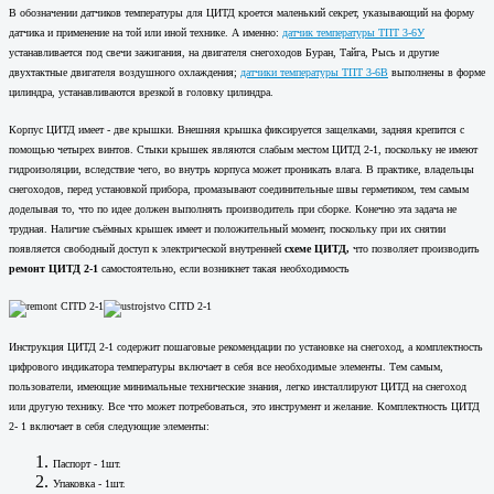
В обозначении датчиков температуры для ЦИТД кроется маленький секрет, указывающий на форму
датчика и применение на той или иной технике. А именно:
датчик температуры ТПТ 3-6У
устанавливается под свечи зажигания, на двигателя снегоходов Буран, Тайга, Рысь и другие
двухтактные двигателя воздушного охлаждения;
датчики температуры ТПТ 3-6В
выполнены в форме
цилиндра, устанавливаются врезкой в головку цилиндра.
Корпус ЦИТД имеет - две крышки. Внешняя крышка фиксируется защелками, задняя крепится с
помощью четырех винтов. Стыки крышек являются слабым местом ЦИТД 2-1, поскольку не имеют
гидроизоляции, вследствие чего, во внутрь корпуса может проникать влага. В практике, владельцы
снегоходов, перед установкой прибора, промазывают соединительные швы герметиком, тем самым
доделывая то, что по идее должен выполнять производитель при сборке. Конечно эта задача не
трудная. Наличие съёмных крышек имеет и положительный момент, поскольку при их снятии
появляется свободный доступ к электрической внутренней
схеме ЦИТД,
что позволяет производить
ремонт ЦИТД 2-1
самостоятельно, если возникнет такая необходимость
Инструкция ЦИТД 2-1 содержит пошаговые рекомендации по установке на снегоход, а комплектность
цифрового индикатора температуры включает в себя все необходимые элементы. Тем самым,
пользователи, имеющие минимальные технические знания, легко инсталлируют ЦИТД на снегоход
или другую технику. Все что может потребоваться, это инструмент и желание. Комплектность ЦИТД
2- 1 включает в себя следующие элементы:
Паспорт - 1шт.
Упаковка - 1шт.