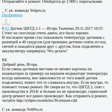
Отправляйте в ремонт. Обойдется до 2 000 с пересылками.
_ С ув. команда Yetipro.ru
Цитировать
0
#2
Датчик ЦИТД 2-1
—
Игорь Ткаченко
29.11.2017 10:55
Стоит на снегоходе очень давно, все было хорошо.
В последнее время стал показывать температуру датчиков с
разницей в 40 градусов (для проверки датчики сняты из под
свечей и находятся рядом друг с другом, блок подключен к
аккумулятору напрямую). Что делать?
RE
Добрый день, Игорь.
Если смена датчиков местами не меняет картины на
индикаторах (к примеру на верхнем индикаторе температура
всегда занижена, вне зависимости от того какой датчик
подключен), значит что то сломалось внутри. Если внутри, то
поможет только ремонт. Не сморя на то, что ЦИТД 2, снят с
производства в 2014г и больше их не производят, сервисный
центр ремонт все равно производит. Как отправить в ремонт,
читайте http://yetipro.ru/articles/39-remont-citd
С ув. команда YetiPro.ru