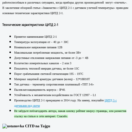
работоспособным в различных ситуациях, когда приборы других производителей могут «глючить».
В заключение обзорной статьи «Знакомство с ЦИТД 2-1 с датчиком уличной температуры» приводим
основные технические характеристики ЦИТД 2-1.
Технические характеристики ЦИТД 2-1
Принятое наименование ЦИТД 2-1
Температура эксплуатации от – 40 до + 30С
Номинальное напряжение питания 12В
Максимальная потребляемая мощность, не более 3Вт
Допустимые отклонения напряжения питания от -3 до + 4В
Количество измерительных каналов – 2 или 3
Показатель тепловой инерции датчика, не более 15С
Порог срабатывания световой сигнализации 195 – 197С
Материал защитной арматуры датчиков (колец) – 12*18Н10Т
Тип датчика – термометр сопротивления платиновый «ТПТ 3-6»
Пылевлагозащищенность корпуса – IP40.
Устойчивость к механическим воздействиям по ГОСТ 12997 – L1
Производство ЦИТД 2-1 прекращено в 2014 году. На замену, покупайте
ЦИТД 5 с
датчиками под свечи
Не забудьте поблагодарить автора, нажав кнопку рейтинг вверху страницы, или разместив
ссылку на статью в сети интернет. Спасибо.