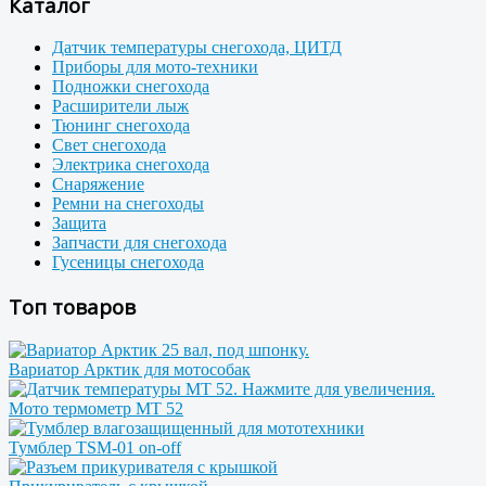
Каталог
Датчик температуры снегохода, ЦИТД
Приборы для мото-техники
Подножки снегохода
Расширители лыж
Тюнинг снегохода
Свет снегохода
Электрика снегохода
Снаряжение
Ремни на снегоходы
Защита
Запчасти для снегохода
Гусеницы снегохода
Топ товаров
Вариатор Арктик для мотособак
Мото термометр МТ 52
Тумблер TSM-01 on-off