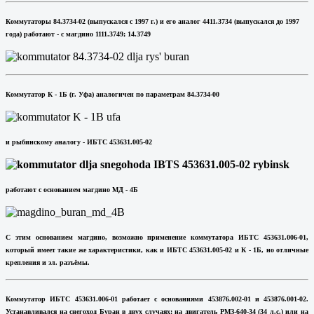
Коммутаторы 84.3734-02 (выпускался с 1997 г.) и его аналог 4411.3734 (выпускался до 1997
года
) работают - с магдино 1111.3749; 14.3749
Коммутатор К - 1Б (г. Уфа) аналогичен по параметрам
84.3734-00
и рыбинскому аналогу - ИБТС 453631.005-02
работают
с основанием магдино МД - 4Б
С этим основанием магдино, возможно применение коммутатора ИБТС 453631.006-01,
который имеет такие же характеристики, как и
ИБТС 453631.005-02 и
К - 1Б, но отличные
крепления и эл. разъёмы.
Коммутатор ИБТС 453631.006-01 работает с основаниями 453876.002-01 и 453876.001-02.
Устанавливался на снегоход Буран в двух случаях: на двигатель РМЗ-640-34 (34 л.с.) или на