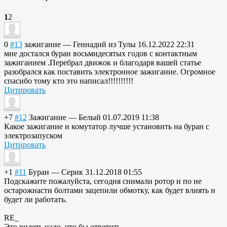
1
2
0
#13
зажигание
—
Геннадий из Тулы
16.12.2022 22:31
мне достался буран восьмидесятых годов с контактным
зажиганием .Перебрал движок и благодаря вашей статье
разобрался как поставить электронное зажигание. Огромное
спасибо тому кто это написал!!!!!!!!
!!
Цитировать
+7
#12
Зажигание
—
Белый
01.07.2019 11:38
Какое зажигание и комутатор лучше установить на буран с
электрозапуском
Цитировать
+1
#11
Буран
—
Серик
31.12.2018 01:55
Подскажите пожалуйста, сегодня снимали ротор и по не
остарожнасти болтами зацепили обмотку, как будет влиять и
будет ли работать.
RE_
Это видеть надо, что бы ответить.