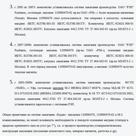
с 2005 по 2007г. комплектно устанавливалась система зажигания производства ОАО "РЗП"
Рыбинск, состоящая: маховик 110900470-02 пр-ва ОАО «РМ» с более мощными магнитами
(Чехия).
Маховик 110900470 стал использоваться для отправки в запчасти
; основание
магдино ИБТС.453786.001-03 ИБТС.453786.001ТУ; Коммутатор ИБТС.453631.006-01
ИБТС.453631.005ТУ; Катушка зажигания 4412.3705 ТУ 37.464.042-01 (пр-ва МЗАТЭ-2 г.
Москва).
с 2007-2009г. комплектно устанавливалась система зажигания производства ОАО "РЗП"
Рыбинск, состоящая: маховик 110900470 (пр-ва ОАО «РМ»); основание магдино
ИБТС.453786.001-03 ИБТС.453786.001ТУ; коммутатор ИБТС.453631.006-01
ИБТС.453631.005ТУ; катушка зажигания 4412.3705 ТУ 37.464.042-01 (пр-ва МЗАТЭ-2 г.
Москва). В этот период маховик 110900470-02 аннулирован, а маховик 110900470 получил
чешские магниты.
с 2005-2009г. комплектно устанавливалась система зажигания производства ФГУП
«УАПО», г. Уфа, состоящая:
маховик
М-2 ИЮМА.304517.003ГЧ; статор МД-4Б ТУ 4573-
011-07510218-2002 (ИЮМА.525699.004ГЧ); коммутатор К-1Б ТУ 4573-012-07510218-2002;
катушка зажигания 4412.3705 ТУ 37.464.042-01 пр-ва МЗАТЭ-2 г. Москва. Система
устанавливается параллельно с системами РЗП.
Общее примечание по системе зажигания «Буран»: маховики 110900470, 110900470-02 и М-2
взаимозаменяемы, но может возникнуть необходимость в повороте основания магдино (статора) в
пределах крепежного паза на угол (до 7°), т.к. в процессе производства усовершенствовалась
конструкция маховиков (положение шпоночного паза, материал магнитов, расточка и др).