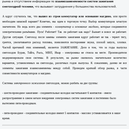
рынка и отсутствием информации по
взаимозаменяемости систем зажигания
снегоходной техники,
что вызывает затруднения у большинства пользователей.
А вдруг случилось так, что
вышел из строя коммутатор или основание магдино,
или просто
необходим запасной вариант? Конечно, мы идем в торговую точку. Выбор коммутаторов зачастую
значителен. Но ведь всего два элемента -
коммутатор и основание магдино,
которые соединяются
электрическими разъёмами. Пуск! Работает! Так ли работает как надо? Бывает и вовсе не работает.
Другая ситуация. Снегоход после замены элемента зажигания вдруг работает не так - теряет тягу,
греется, увеличивается расход топлива, появляются посторонние звуки, плохой запуск, хлопки.
Частой причиной этих изменений, является ЗАЖИГАНИЕ. Дело в том, что за годы выпуска
снегоходов Буран, Тайга, Рысь, МВП, Икар - электроника не стояла на месте. Производители
модернизировали свои системы. В результате, на рынке скопилось значительное количество
вариантов, установленных на снегоходы, различных годов выпуска. К сожалению, далеко не все
элементы зажигания взаимозаменяемы между собой. Проведем краткий обзор рынка, в части
совместимости коммутаторов и магдино.
Системы
электронного зажигания
снегоходов, можно разбить на две группы:
- шести-проводное зажигание - соединительные колодки насчитывают 6 контактов - имело
распространение в самом начале внедрения электронных систем зажигания и постепенно было
вытеснено пяти-проводным.
- пяти-проводное - соединительные колодки имеют 5 контактов - массово устанавливается в наше
время.