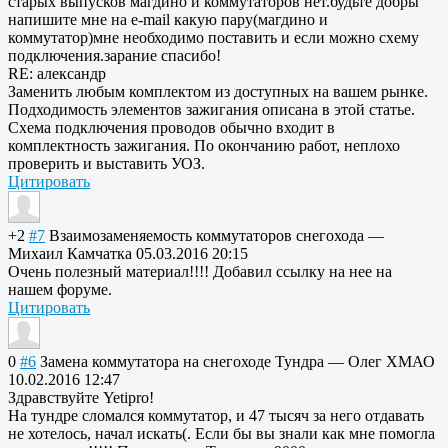
старых выпусков магдино и коммутаторов нет.будьте добры
напишите мне на e-mail какую пару(магдино и
коммутатор)мне необходимо поставить и если можно схему
подключения.зар
ание спасибо!
RE: александр
Заменить любым комплектом из доступных на вашем рынке.
Подходимость элементов зажигания описана в этой статье.
Схема подключения проводов обычно входит в
комплектность зажигания. По окончанию работ, неплохо
проверить и выставить УОЗ.
Цитировать
+2
#7
Взаимозаменяемо
сть коммутаторов снегохода
—
Михаил Камчатка
05.03.2016 20:15
Очень полезный материал!!!! Добавил ссылку на нее на
нашем форуме.
Цитировать
0
#6
Замена коммутатора на снегоходе Тундра
—
Олег ХМАО
10.02.2016 12:47
Здравствуйте Yetipro!
На тундре сломался коммутатор, и 47 тысяч за него отдавать
не хотелось, начал искать(. Если бы вы знали как мне помогла