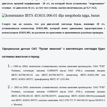
двигатель прежней модификации - 28 л/с, на который были установлены "подрезанные"
головки - от двигателя 34 л/с, за счет чего степень сжатия увеличивалась до
9,2+\-0,2).
Следует так же сказать, что для двигателей снегохода Буран, имеющих 28 л/с,
устанавливался коммутатор 453631.006, который имеет одинаковые характеристики с
коммутатором 453631.005, но различен по креплению и применяемым разъёмам проводки.
Официальные данные ОАО "Русская механика" о комплектации снегоходов Буран
системами зажигания в период:
с 1999 по 2003г. комплектно устанавливалась система зажигания производства ОАО "РЗП"
Рыбинск, состоящая: маховик 110900470 (пр-ва ОАО «РМ»); основание магдино
ИБТС.453786.001-01 или ИБТС.453786.001ТУ; коммутатор ИБТС.453631.006 или
ИБТС.453631.005ТУ; трансформатор ИБТС.67.1155.004.
с 2003 по 2005г. комплектно устанавливалась система зажигания производства ОАО "РЗП"
Рыбинск, состоящая: маховик 110900470 (пр-ва ОАО «РМ»); основание магдино
ИБТС.453786.001-03 ИБТС.453786.001ТУ; коммутатор ИБТС.453631.006-01(усиленный)
или ИБТС.453631.005ТУ; катушка зажигания 4412.3705 ТУ 37.464.042-01 (пр-ва МЗАТЭ-2
г. Москва).