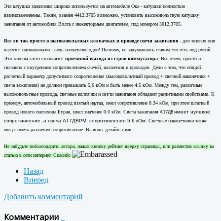
Эта катушка зажигания широко используется на автомобиле Ока - катушки полностью
взаимозаменяемы. Также, взамен 4412.3705 возможно, установить высоковольтную катушку
зажигания от автомобиля Волга с инжекторным двигателем, под номером 3012.3705.
Все ли так просто в высоковольтных колпачках и проводе
свечи зажигания
- для многих они
кажутся одинаковыми - ведь назначение одно! Поэтому, не задумываясь ставим что есть под рукой.
Эти замены састо становятся
причиной выхода из строя коммутатора
. Все очень просто и
связанно с внутренним сопротивлением свечей, колпачков и проводов. Дело в том, что общий
расчетный параметр допустимого сопротивления (высоковольтный провод + свечной наконечник +
свеча зажигания) не должен превышать 5,6 кОм и быть менее 4.5 кОм. Между тем, различные
высоковольтные провода, свечные колпачки и свечи зажигания обладают различными свойствами. К
примеру, автомобильный провод взятый наугад, имел сопротивление 8.34 кОм, при этом штатный
провод нового снегохода Буран, имел значение 0.0 кОм. Свеча зажигания
имеет нулевое
А17ДВ
сопротивление, а свеча А17ДВРМ сопротивление 5,6 кОм.
Свечные наконечники также
могут иметь различное сопротивление. Выводы делайте сами.
Не забудьте поблагодарить автора, нажав кнопку рейтинг вверху страницы, или разместив ссылку на
статью в сети интернет. Спасибо
Назад
Вперед
Добавить комментарий
Комментарии