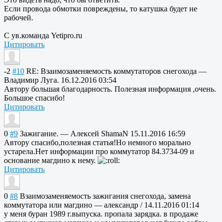
Если провода обмотки повреждены, то катушка будет не
рабочей.
С ув.команда Yetipro.ru
Цитировать
-2
#10
RE: Взаимозаменяемо
сть коммутаторов снегохода
—
Владимир Луга.
16.12.2016 03:54
Автору большая благодарность. Полезная информация ,очень.
Большое спасибо!
Цитировать
0
#9
Зажигание.
—
Алексей ShamaN
15.11.2016 16:59
Автору спасибо,полезна
я статья!Но немного морально
устарела.Нет информации про коммутатор 84.3734-09 и
основание магдино к нему.
Цитировать
0
#8
Взаимозаменяемо
сть зажигания снегохода, замена
коммутатора или магдино
—
александр /
14.11.2016 01:14
у меня буран 1989 г.выпуска. пропала зарядка. в продаже