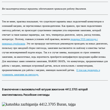
Все вышеперечисленные варианты
обеспечивают правильную работу двигателя.
Тем не менее, практика показывает, что существуют варианты иных подключений коммутаторов и
оснований магдино, не перечисленных производителями. Как правило, при таких подключениях
снегоход работает, но происходит существенное смещение угла опережения зажигания, который
отвечает за такие важные параметры, как: тяга, температура двигателя, запуск, расход топлива,
моторесурс. Поэтому, главным условием этой практики, является
проверка УОЗ снегохода с
помощью стробоскопа
. Эту же процедуру настоятельно рекомендуем проводить на новых двигателях,
поскольку при заводской сборке снегохода, зажигание выставляется по шаблону и известны частые
случаи несвоевременной подачи искры. Так и в случае замены, вышедших из строя элементов
зажигания, на аналогичные, ведь вероятность приобрести контрафактную продукцию крайне велика.
Для нештатных замен элементов зажигания, ВАЖНО ЗНАТЬ, что коммутаторы, предназначенные для
работы с магдино, имеющих встроенный датчик, нельзя использовать с коммутаторами,
предназначенными для работы с магдино, имеющих выносной датчик.
О том как проверить и
установить зажигание на снегоходе.
В заключение о
высоковольтной катушке зажигания 4412.3705 которой
комплектовались Российские снегоходы