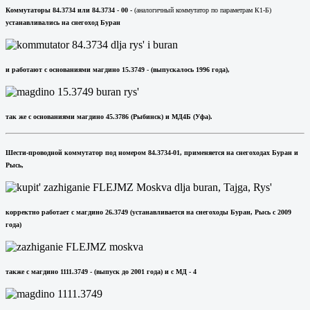
Коммутаторы 84.3734 или 84.3734 - 00 -
(аналогичный коммутатор по параметрам К1-Б)
устанавливались на снегоход Буран
и работают с основаниями магдино 15.3749 - (выпускалось 1996 года),
так же с основаниями магдино 45.3786 (Рыбинск) и МД4Б (Уфа).
Шести-проводной коммутатор под номером 84.3734-01, применяется на снегоходах Буран и
Рысь,
корректно работает с магдино 26.3749 (устанавливается на снегоходы Буран, Рысь с 2009
года)
также с магдино 1111.3749 - (выпуск до 2001 года) и с МД - 4